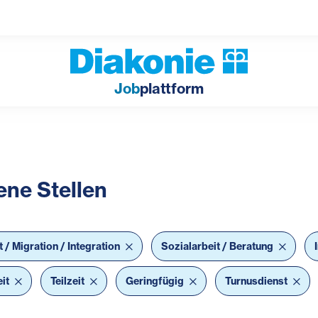
Job
plattform
ene Stellen
bar Filter
t / Migration / Integration
Sozialarbeit / Beratung
eit
Teilzeit
Geringfügig
Turnusdienst