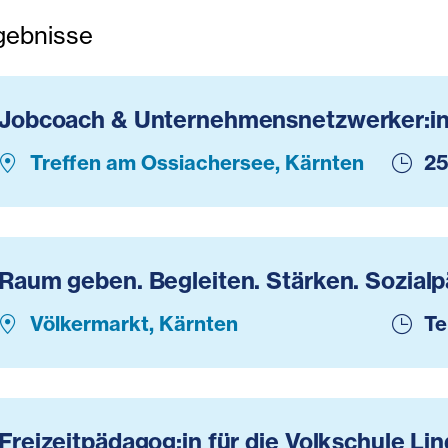
gebnisse
Jobcoach & Unternehmensnetzwerker:i
Treffen am Ossiachersee, Kärnten
25
,
Internationale Arbeit
,
Sozialarbeit / Beratung
Raum geben. Begleiten. Stärken. Sozial
Völkermarkt, Kärnten
Te
Freizeitpädagog:in für die Volkschule Lin