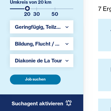
Umkreis von
20
km
7
Er
20
30
50
Region auswählen
Geringfügig
,
Teilzeit
,
Vollzeit
Region auswählen
Bildung
,
Flucht / Migration / Integration
Arbeitgeber auswählen
Diakonie de La Tour
Job suchen
Suchagent aktivieren