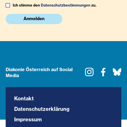
Ich stimme den
Datenschutzbestimmungen
zu.
Anmelden
Diakonie Österreich auf Social
Instagram
Faceboo
Bl
Media
Kontakt
Datenschutzerklärung
Impressum