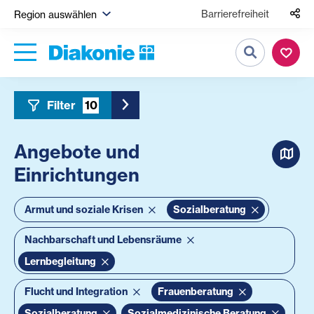
Barrierefreiheit
Region auswählen
Suche
Filter
10
Toggle Sidebar Filter
Angebote und
Einrichtungen
Armut und soziale Krisen
Sozialberatung
Nachbarschaft und Lebensräume
Lernbegleitung
Flucht und Integration
Frauenberatung
Sozialberatung
Sozialmedizinische Beratung