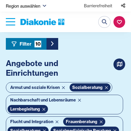
Barrierefreiheit
Region auswählen
Suche
Filter
10
Toggle Sidebar Filter
Angebote und
Einrichtungen
Armut und soziale Krisen
Sozialberatung
Nachbarschaft und Lebensräume
Lernbegleitung
Flucht und Integration
Frauenberatung
Sozialberatung
Sozialmedizinische Beratung