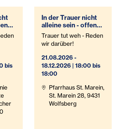
cht
In der Trauer nicht
ffene
alleine sein - offene
Trauergruppe
Reden
Trauer tut weh - Reden
Hospizteam
wir darüber!
Wolfsberg
21.08.2026 -
0 bis
18.12.2026 | 18:00 bis
18:00
nie
Pfarrhaus St. Marein,
te
St. Marein 28, 9431
cher
Wolfsberg
20