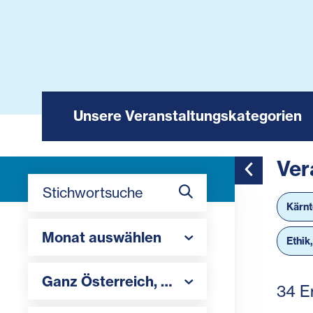
Unsere Veranstaltungskategorien
Ver
Toggle Side
Stichwortsuche
Kärn
Monat auswählen
Monat auswählen
Ethik
Region auswählen
Ganz Österreich
,
Steiermark
,
Kärnten
34 E