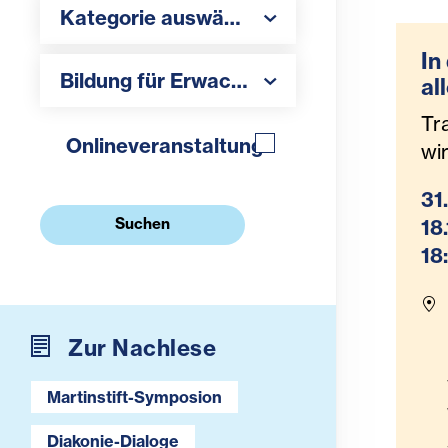
Kategorie auswählen
Kategorie auswählen
In
Thema auswählen
Bildung für Erwachsene
,
Hospiz und Tra
al
Tr
Tr
Ho
Onlineveranstaltung
wi
31
Suchen
18
18
Zur Nachlese
Martinstift-Symposion
Diakonie-Dialoge