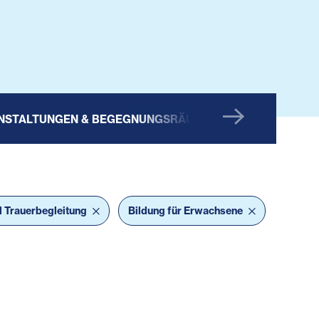
NSTALTUNGEN & BEGEGNUNGSRÄUME
MESSEN 
d Trauerbegleitung
Bildung für Erwachsene