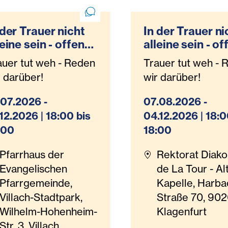
 der Trauer nicht
In der Trauer ni
uerbegleitung
leine sein - offene
alleine sein - o
auergruppe
Trauergruppe
auer tut weh - Reden
Trauer tut weh - 
spizteam Villach
Hospizteam
r darüber!
wir darüber!
Klagenfurt
.07.2026 -
07.08.2026 -
.12.2026 | 18:00 bis
04.12.2026 | 18:0
:00
18:00
Pfarrhaus der
Rektorat Diako
Evangelischen
de La Tour - Al
Pfarrgemeinde,
Kapelle, Harba
Villach-Stadtpark,
Straße 70, 90
Wilhelm-Hohenheim-
Klagenfurt
Str. 3, Villach