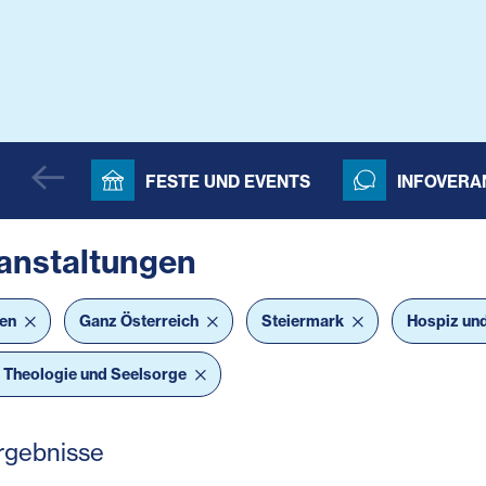
FESTE UND EVENTS
INFOVERA
anstaltungen
bar Filter
ten
Ganz Österreich
Steiermark
Hospiz un
, Theologie und Seelsorge
rgebnisse