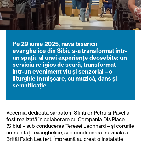
Pe 29 iunie 2025, nava bisericii
evanghelice din Sibiu s-a transformat într-
un spațiu al unei experiențe deosebite: un
serviciu religios de seară, transformat
într-un eveniment viu și senzorial – o
liturghie în mișcare, cu muzică, dans și
semnificație.
Vecernia dedicată sărbătorii Sfinților Petru și Pavel a
fost realizată în colaborare cu Compania Dis.Place
(Sibiu) – sub conducerea Teresei Leonhard – și corurile
comunității evanghelice, sub conducerea muzicală a
Brităi Falch Leutert. Împreună au creat o instalație