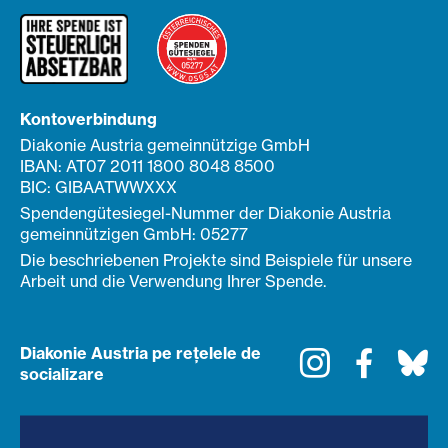
Kontoverbindung
Diakonie Austria gemeinnützige GmbH
IBAN: AT07 2011 1800 8048 8500
BIC: GIBAATWWXXX
Spendengütesiegel-Nummer der Diakonie Austria
gemeinnützigen GmbH: 05277
Die beschriebenen Projekte sind Beispiele für unsere
Arbeit und die Verwendung Ihrer Spende.
Diakonie Austria pe rețelele de
Instagram
Faceboo
Bl
socializare