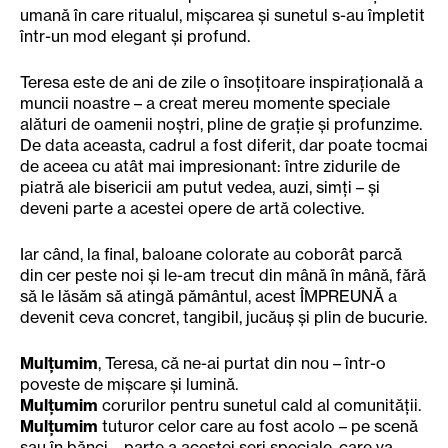
umană în care ritualul, mișcarea și sunetul s-au împletit
într-un mod elegant și profund.
Teresa este de ani de zile o însoțitoare inspirațională a
muncii noastre – a creat mereu momente speciale
alături de oamenii noștri, pline de grație și profunzime.
De data aceasta, cadrul a fost diferit, dar poate tocmai
de aceea cu atât mai impresionant: între zidurile de
piatră ale bisericii am putut vedea, auzi, simți – și
deveni parte a acestei opere de artă colective.
Iar când, la final, baloane colorate au coborât parcă
din cer peste noi și le-am trecut din mână în mână, fără
să le lăsăm să atingă pământul, acest ÎMPREUNĂ a
devenit ceva concret, tangibil, jucăuș și plin de bucurie.
Mulțumim
, Teresa, că ne-ai purtat din nou – într-o
poveste de mișcare și lumină.
Mulțumim
corurilor pentru sunetul cald al comunității.
Mulțumim
tuturor celor care au fost acolo – pe scenă
sau în bănci – parte a acestei seri speciale, care va