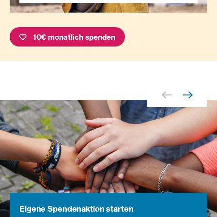
10€ monatlich spenden
Eigene Spendenaktion starten
Spenden-Urkunde schenken