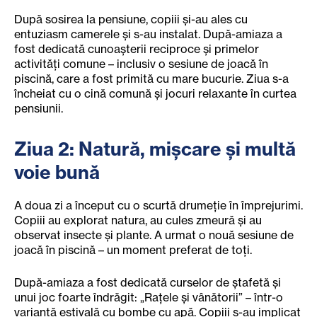
După sosirea la pensiune, copiii și-au ales cu
entuziasm camerele și s-au instalat. După-amiaza a
fost dedicată cunoașterii reciproce și primelor
activități comune – inclusiv o sesiune de joacă în
piscină, care a fost primită cu mare bucurie. Ziua s-a
încheiat cu o cină comună și jocuri relaxante în curtea
pensiunii.
Ziua 2: Natură, mișcare și multă
voie bună
A doua zi a început cu o scurtă drumeție în împrejurimi.
Copiii au explorat natura, au cules zmeură și au
observat insecte și plante. A urmat o nouă sesiune de
joacă în piscină – un moment preferat de toți.
După-amiaza a fost dedicată curselor de ștafetă și
unui joc foarte îndrăgit: „Rațele și vânătorii” – într-o
variantă estivală cu bombe cu apă. Copiii s-au implicat