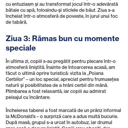
cu entuziasm și au transformat jocul într-o adevărată
bătaie cu apă, folosindu-și sticlele de băut. Ziua s-a
încheiat într-o atmosferă de poveste, în jurul unui foc
de tabără.
Ziua 3: Rămas bun cu momente
speciale
În ultima zi, copiii s-au pregătit pentru plecare într-o
atmosferă liniștită. Înainte de întoarcerea acasă, am
făcut o ultimă oprire turistică: vizita la „Poiana
Cerbilor” – un loc special, apreciat pentru frumusețea
naturii și posibilitatea de a hrăni cerbii din mână.
Plimbarea a fost relaxantă, iar copiii au admirat
peisajul cu încântare.
Încheierea taberei a fost marcată de un prânz informal
la McDonald’s – o surpriză care a adus multă bucurie.
După masă, grupul s-a urcat în autobuz, iar drumul