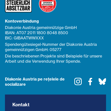
Kontoverbindung
Diakonie Austria gemeinnützige GmbH
IBAN: AT07 2011 1800 8048 8500
BIC: GIBAATWWXXX
Spendengütesiegel-Nummer der Diakonie Austria
gemeinnützigen GmbH: 05277
Die beschriebenen Projekte sind Beispiele für unsere
Arbeit und die Verwendung Ihrer Spende.
Diakonie Austria pe rețelele de
Instagram
Faceboo
Bl
socializare
Kontakt