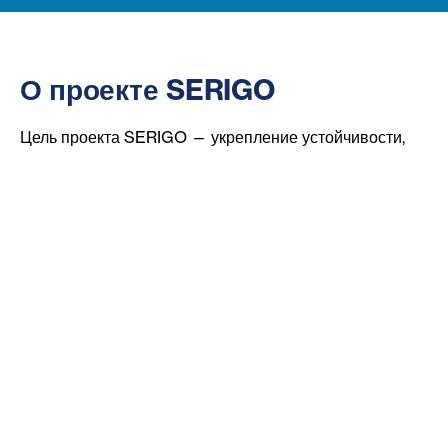
О проекте SERIGO
Цель проекта SERIGO — укрепление устойчивости,
социальной интеграции и благополучия уязвимых
групп в сельских регионах Европы. Это должно быть
достигнуто с помощью социально инновационных
решений, разработанных или поддержанных
участниками социального сектора.
Общеевропейский исследовательский
проект
Связывает заинтересованные
стороны