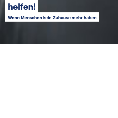
helfen!
Wenn Menschen kein Zuhause mehr haben
Lisa Ruhr (Name geändert) ist eine von jenen, die nicht
auf ihre Familie zählen konnte. In ihrer Familie war sie
Gewalt ausgesetzt, sie musste weg. Ihre Sehnsucht:
Einfach in einer Wohnung zu sein, in der sie so sein
kann, wie sie ist, und wo sie niemand beeinflusst.
Dringend: Geld für Start-Pakete
Junge Menschen wie Lisa wenden sich hilfesuchend
z.B. an die Careleaver-Beratungsstelle der
Diakonie. Ohne familiäre Unterstützung fehlen ihnen