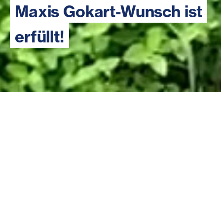
Maxis Gokart-Wunsch ist
erfüllt!
Maxi (8 J.) hat eine Zeichnung von einem Gokart
gemacht und seinen Betreuer:innen gezeigt. Er
wohnt in einer Diakonie-Wohngemeinschaft für
Kinder, die es familiär sehr schwer haben. Sein
großer Wunsch zu Ostern: ein
geländetaugliches Gokart!
Denn Gokarts erinnern ihn
an einen schönen Urlaub auf einem Bauernhof, bei dem
er sogar auf einem Traktor mitfahren durfte.
Dank
euren Spenden
konnte für den 8-jährigen Maxi, der in
einer Wohngemeinschaft für Kinder lebt, ein