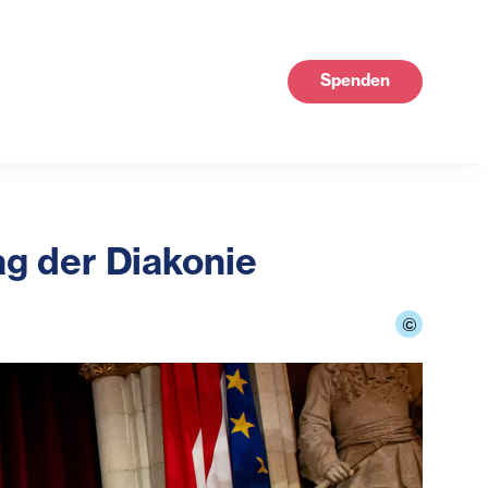
Spenden
g der Diakonie
©