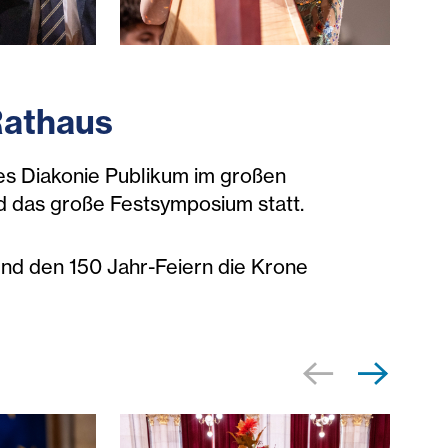
nmaurer-Konzerhaus_050-dgg.jpg
-jahre-diakonie_c_Tobias-Steinmaurer-Konzerha
festsymposium-150-jahre-diakonie
fes
Rathaus
es Diakonie Publikum im großen
d das große Festsymposium statt.
und den 150 Jahr-Feiern die Krone