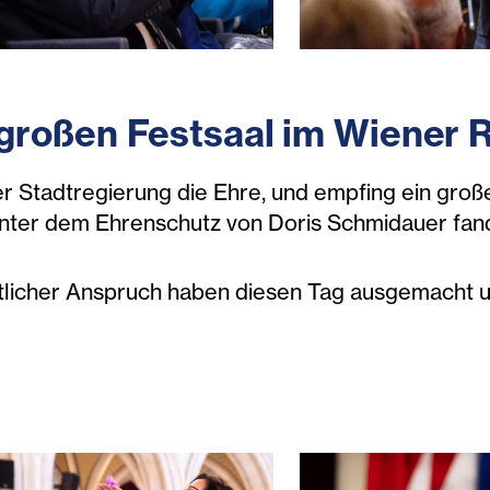
e_c_Tobias-Steinmaurer-Konzerhaus_032-dgg.jpg
estsymposium-150-jahre-diakonie_c_Tobias-Stei
festsymposium-150
großen Festsaal im Wiener 
 Stadtregierung die Ehre, und empfing ein groß
nter dem Ehrenschutz von Doris Schmidauer fan
altlicher Anspruch haben diesen Tag ausgemacht 