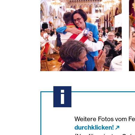
festsymposium-150-jahre-diakoni
f
Weitere Fotos vom Fe
durchklicken!