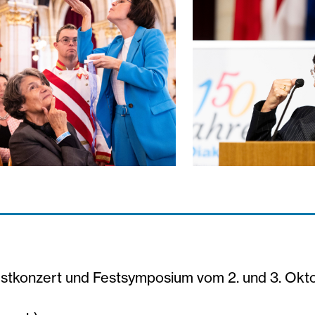
e-maria-katharina-moster_c_Tobias-Steinmaurer-
estsymposium-150-jahre-diakonie-maria-katharin
festsymposium-150
stkonzert und Festsymposium vom 2. und 3. Okt