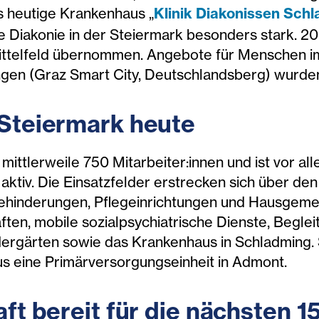
as heutige Krankenhaus „
Klinik Diakonissen Sch
e Diakonie in der Steiermark besonders stark. 2
ittelfeld übernommen. Angebote für Menschen im
gen (Graz Smart City, Deutschlandsberg) wurden
 Steiermark heute
 mittlerweile 750 Mitarbeiter:innen und ist vor al
aktiv. Die Einsatzfelder erstrecken sich über de
ehinderungen, Pflegeinrichtungen und Hausgemei
n, mobile sozialpsychiatrische Dienste, Begle
dergärten sowie das Krankenhaus in Schladming. 
s eine Primärversorgungseinheit in Admont.
raft bereit für die nächsten 