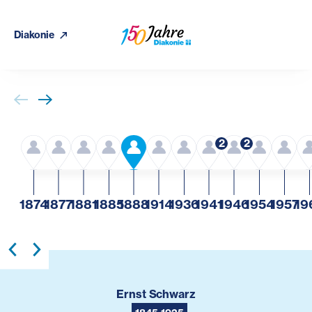
Diakonie
2
2
1874
1877
1881
1885
1888
1914
1936
1941
1946
1954
1957
19
Ernst Schwarz