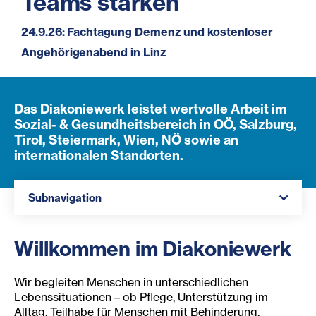
am 9.10. in Linz
Teams stärken
Diakonie-Dialoge
16.9. in Linz
DIA-LOG - Der Podcast
jeden Anlass
Neue Blickwinkel auf Neurodiversität | Autismus-
24.9.26: Fachtagung Demenz und kostenloser
Jetzt mit den Vorträgen zur Nachlese und zum
Gemeinsam genießen & ins Gespräch kommen
zu Transformation im Diakoniewerk und
Hergestellt in den Werkstätten des
Spektrum | Herausforderndes Verhalten
Angehörigenabend in Linz
Nachsehen!
am Linzer Hauptplatz
Zukunftsthemen
Diakoniewerks
Das Diakoniewerk leistet wertvolle Arbeit im
Sozial- & Gesundheitsbereich in OÖ, Salzburg,
Tirol, Steiermark, Wien, NÖ sowie an
internationalen Standorten.
Navigation öffnen
Subnavigation
Willkommen im Diakoniewerk
Wir begleiten Menschen in unterschiedlichen
Lebenssituationen – ob Pflege, Unterstützung im
Alltag, Teilhabe für Menschen mit Behinderung,