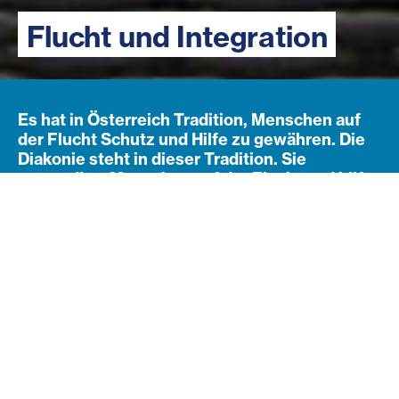
Flucht und Integration
Es hat in Österreich Tradition, Menschen auf
der Flucht Schutz und Hilfe zu gewähren. Die
Diakonie steht in dieser Tradition. Sie
unterstützt Menschen auf der Flucht und hilft
bei der Integration.
Navigation öffnen
Subnavigation
Verantwortung kann man
nicht abschieben
Es sind Geschichten, wie sie sich die wenigsten von