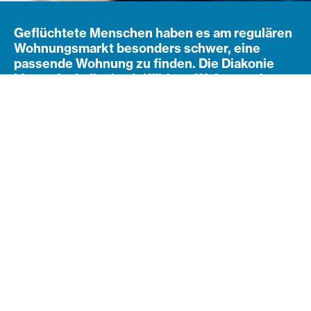
Geflüchtete Menschen haben es am regulären
Wohnungsmarkt besonders schwer, eine
passende Wohnung zu finden. Die Diakonie
bietet deshalb ein vielfältiges Wohnangebot
für Menschen in der Grundversorgung und
anerkannte Geflüchtete.
Navigation öffnen
Subnavigation
Ein sicherer Ort des
Ankommens
Sie suchen günstige Wohnungen für geflüchtete
Menschen? Sie möchten selbst an Flüchtlinge
vermieten oder suchen passende Wohnangebote für
geflüchtete Menschen mit psychischen oder