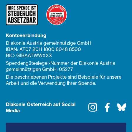
Kontoverbindung
Diakonie Austria gemeinnützige GmbH
IBAN: AT07 2011 1800 8048 8500
BIC: GIBAATWWXXX
Spendengütesiegel-Nummer der Diakonie Austria
gemeinnützigen GmbH: 05277
Die beschriebenen Projekte sind Beispiele für unsere
Arbeit und die Verwendung Ihrer Spende.
Diakonie Österreich auf Social
Instagram
Faceboo
Bl
Media