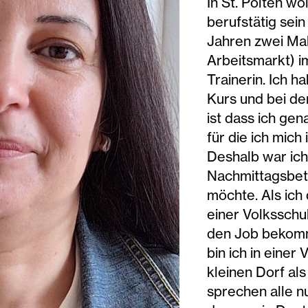
In St. Pölten wo
berufstätig sei
Jahren zwei Mal
Arbeitsmarkt) im
Trainerin. Ich h
Kurs und bei de
ist dass ich ge
für die ich mich
Deshalb war ich 
Nachmittagsbetr
möchte. Als ich
einer Volksschu
den Job bekomm
bin ich in einer
kleinen Dorf al
sprechen alle nu