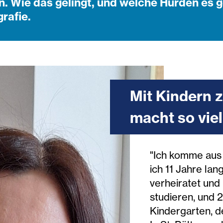
 Wie das gelingt, und welche Hürden es g
rafie.
Mit Kindern z
macht so vie
"Ich komme aus 
ich 11 Jahre lang
verheiratet und
studieren, und 
Kindergarten, d