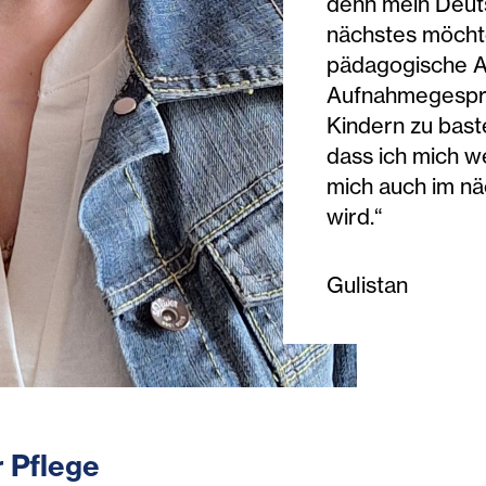
denn mein Deuts
nächstes möchte
pädagogische A
Aufnahmegespräc
Kindern zu baste
dass ich mich w
mich auch im nä
wird.“
Gulistan
r Pflege