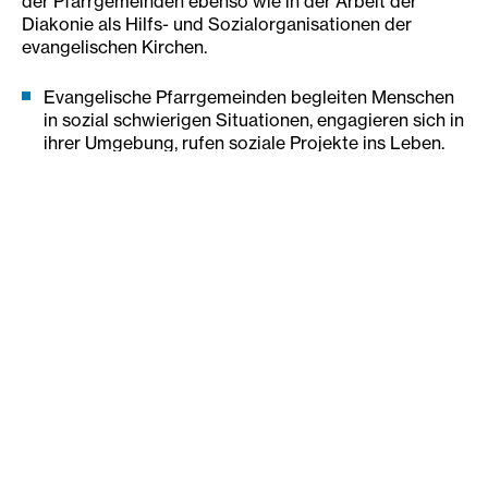
der Pfarrgemeinden ebenso wie in der Arbeit der
Diakonie als Hilfs- und Sozialorganisationen der
evangelischen Kirchen.
Evangelische Pfarrgemeinden begleiten Menschen
in sozial schwierigen Situationen, engagieren sich in
ihrer Umgebung, rufen soziale Projekte ins Leben.
Evangelische Pfarrgemeinden arbeiten mit
Diakonie-Einrichtungen und mit anderen sozialen
Akteuren in ihrem Umfeld zusammen.
Evangelische Pfarrgemeinden schauen über ihren
Tellerrand hinaus und unterstützen die Diakonie
Katastrophenhilfe und Brot für die Welt, die Aktion
für Entwicklungszusammenarbeit der
evangelischen Kirchen.
Wesentlich für diese Arbeit verantwortlich zeichnen
die Diakonieverantwortlichen in den Gemeinden und
Superintendenturen. Auf dieser Seite finden sie
Materialien für ihre Arbeit.