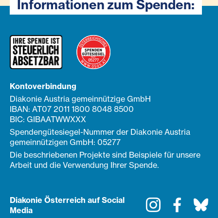
Informationen zum Spenden:
Kontoverbindung
Diakonie Austria gemeinnützige GmbH
IBAN: AT07 2011 1800 8048 8500
BIC: GIBAATWWXXX
Spendengütesiegel-Nummer der Diakonie Austria
gemeinnützigen GmbH: 05277
Die beschriebenen Projekte sind Beispiele für unsere
Arbeit und die Verwendung Ihrer Spende.
Diakonie Österreich auf Social
Instagram
Faceboo
Bl
Media