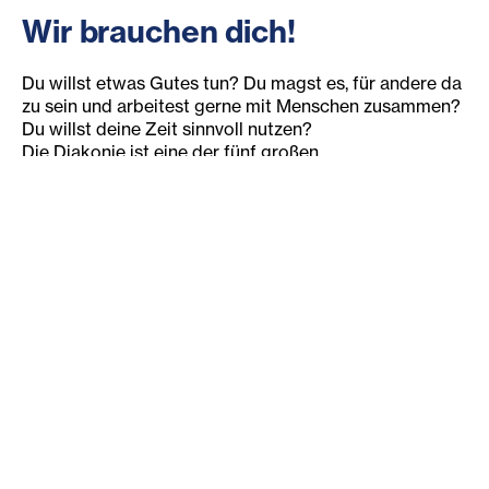
Wir brauchen dich!
Du willst etwas Gutes tun? Du magst es, für andere da
zu sein und arbeitest gerne mit Menschen zusammen?
Du willst deine Zeit sinnvoll nutzen?
Die Diakonie ist eine der fünf großen
Sozialorganisationen in Österreich. Rund 2.000
Menschen engagieren sich bereits freiwillig in unseren
sozialen Projekten und Einrichtungen.
Ob regelmäßig im Besuchsdienst oder in der
Lernbetreuung, oder punktuell bei einem Projekt -– wir
suchen laufenden Unterstützung und freuen uns auf
dein Engagement!
Fünf Gründe, sich freiwillig zu
engagieren