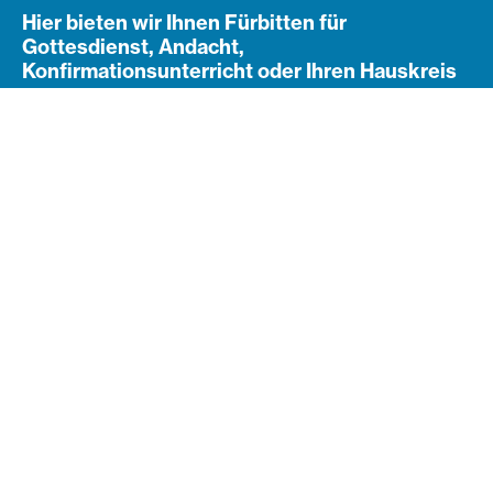
Hier bieten wir Ihnen Fürbitten für
Gottesdienst, Andacht,
Konfirmationsunterricht oder Ihren Hauskreis
an.
Navigation öffnen
Subnavigation
Aktuelle Fürbitten
Fürbitten für den 9. August
2026 (10. Sonntag nach
Trinitatis - „Israelsonntag“)
„Wohl dem Volk, dessen Gott der HERR ist, dem Volk,
das er zum Erbe erwählt hat!“ (Psalm 33,12)