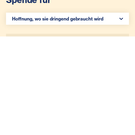
Spenden Auswahl
Hoffnung, wo sie dringend gebraucht wird
€ 50
€ 100
€ 200
Ihr Betrag
Spenden Auswahl
einmalig