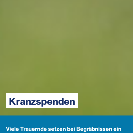
Kranzspenden
Viele Trauernde setzen bei Begräbnissen ein