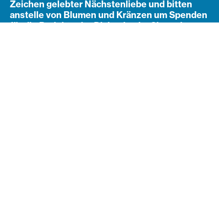
Zeichen gelebter Nächstenliebe und bitten
anstelle von Blumen und Kränzen um Spenden
für die Projekte der Diakonie - im Sinne der
Verstorbenen.
Navigation öffnen
Subnavigation
So funktioniert die
Abwicklung
Bitte nehmen Sie Kontakt mit uns auf. Gemeinsam
definieren wir einen Spendenzweck für die
Trauerparte.
Telefonnummer: +43 1 409 80 01 35444, E-Mail:
spenden@diakonie.at
Sie kommunizieren den vereinbarten
Spendenzweck und das Spendenkonto der
Diakonie an die Trauergäste. Damit wird