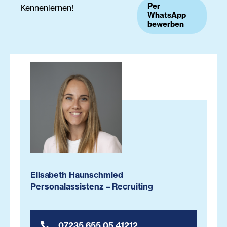
Per
Kennenlernen!
WhatsApp
bewerben
Elisabeth Haunschmied
Personalassistenz – Recruiting
07235 655 05 41212