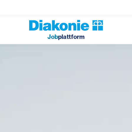
Job
plattform