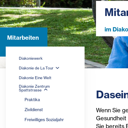
Mita
im Diak
Mitarbeiten
Diakoniewerk
Diakonie de La Tour
Diakonie Eine Welt
Diakonie Zentrum
Spattstrasse
Dasein
Praktika
Wenn Sie ge
Zivildienst
Gesundheit u
Freiwilliges Sozialjahr
Sie bereits 