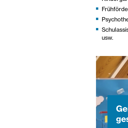
Frühförd
Psychoth
Schulassi
usw.
Ge
ge