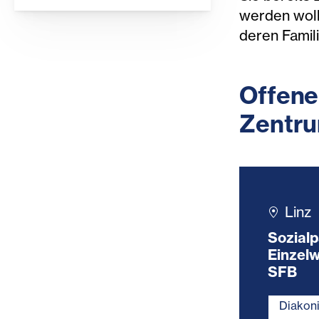
werden woll
deren Famil
Offene
Zentru
Linz
Sozialp
Einzel
SFB
Diakon