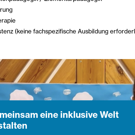
erung
erapie
stenz (keine fachspezifische Ausbildung erforderl
meinsam eine inklusive Welt
stalten