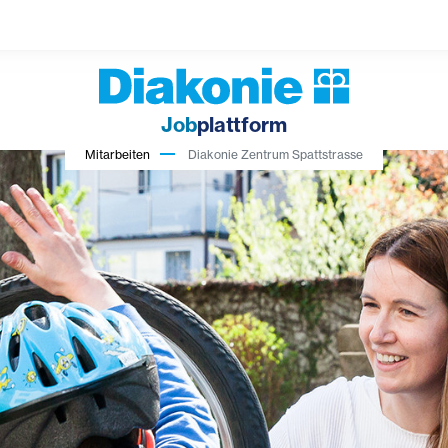
Job
plattform
Mitarbeiten
Diakonie Zentrum Spattstrasse