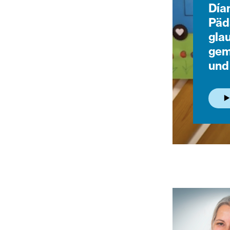
Día
Päd
glau
gem
und 