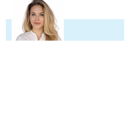
Sarah Hauenschild MA
Personalpartnerin
+43 732 34 92 71-64
sarah.hauenschild(at)spattstrasse.at