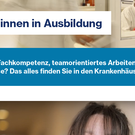
:innen in Ausbildung
achkompetenz, teamorientiertes Arbeiten 
e? Das alles finden Sie in den Krankenhäu