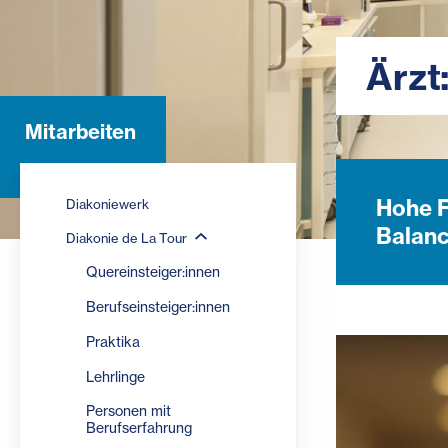
Ärzt
Mitarbeiten
Hohe F
Diakoniewerk
Balanc
Diakonie de La Tour
Quereinsteiger:innen
Berufseinsteiger:innen
Praktika
Lehrlinge
Personen mit
Berufserfahrung