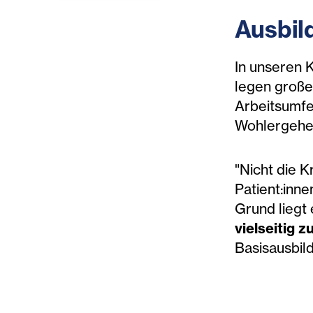
Ausbil
In unseren K
legen große
Arbeitsumfel
Wohlergehe
"Nicht die 
Patient:inne
Grund liegt
vielseitig z
Basisausbild