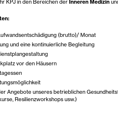
Ihr KPJ in den Bereichen der
Inneren Medizin
und
te
n:
Aufwandsentschädigung (brutto)/ Monat
uung und eine kontinuierliche Begleitung
Dienstplangestaltung
rkplatz vor den Häusern
ttagessen
tungsmöglichkeit
er Angebote unseres betrieblichen Gesundheit
kurse, Resilienzworkshops usw.)