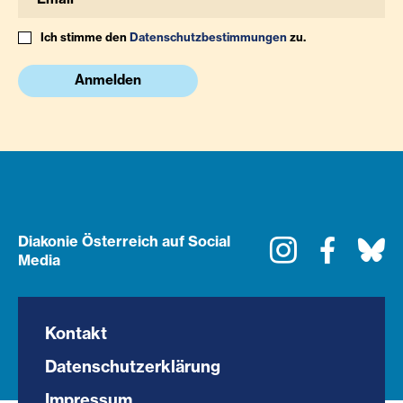
Ich stimme den
Datenschutzbestimmungen
zu.
Anmelden
Diakonie Österreich auf Social
Instagram
Faceboo
Bl
Media
Kontakt
Datenschutzerklärung
Impressum