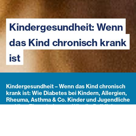
Kindergesundheit: Wenn
das Kind chronisch krank
ist
Kindergesundheit – Wenn das Kind chronisch
krank ist: Wie Diabetes bei Kindern, Allergien,
Rheuma, Asthma & Co. Kinder und Jugendliche
und ihre Eltern belasten. Wie die Politik jetzt
gegensteuern muss, um für mehr
Kindergesundheit zu sorgen.
Navigation öffnen