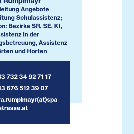
a Rumplmayr
leitung Angebote
eitung Schulassistenz;
n: Bezirke SR, SE, KI,
sistenz in der
gsbetreuung, Assistenz
ärten und Horten
3 732 34 92 71 17
43 676 512 39 07
va.rumplmayr(at)spa
strasse.at