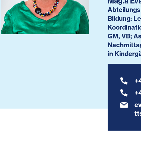
Mag.a Ev
Abteilungs
Bildung: L
Koordinatio
GM, VB; As
Nachmitta
in Kinderg
+4
+
e
tt