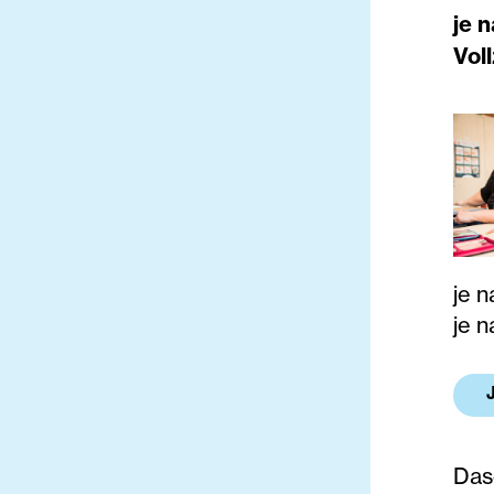
je 
Voll
je 
je 
Das