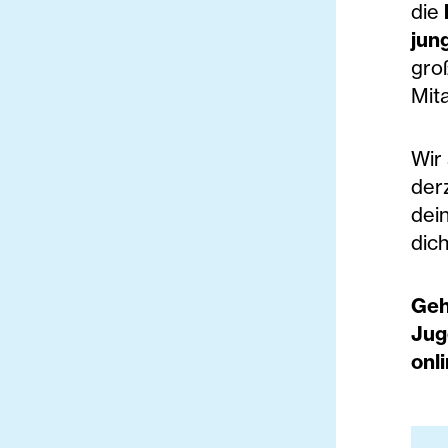
die
jun
gro
Mita
Wir 
der
dei
dic
Geh
Jug
onl