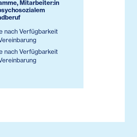
Linz
mme, Mitarbeiter:in
psychosozialem
35 - 3
ndberuf
e nach Verfügbarkeit
Vereinbarung
e nach Verfügbarkeit
Vereinbarung