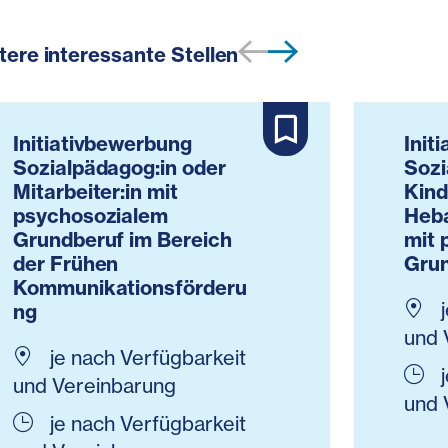
tere interessante Stellen
Initiativbewerbung
Init
Sozialpädagog:in oder
Sozi
Mitarbeiter:in mit
Kind
psychosozialem
Heba
Grundberuf im Bereich
mit 
der Frühen
Gru
Kommunikationsförderu
j
ng
und 
je nach Verfügbarkeit
j
und Vereinbarung
und 
je nach Verfügbarkeit