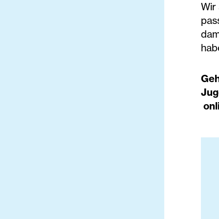
Wir 
pas
dami
hab
Geh
Jug
onl