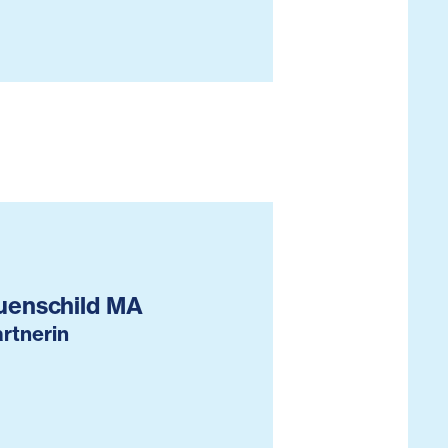
uenschild MA
rtnerin