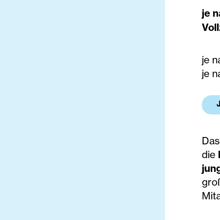
je 
Voll
je 
je 
Das
die
jun
gro
Mita