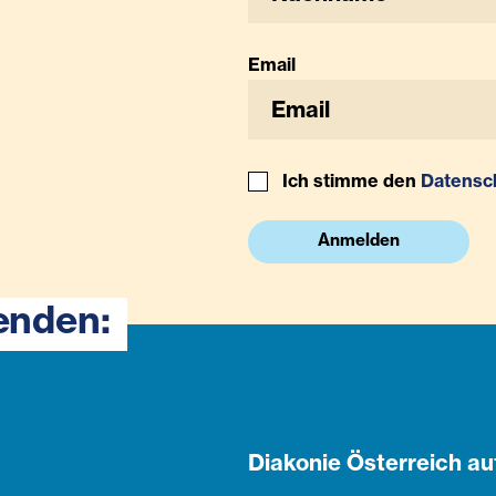
Email
Ich stimme den
Datensc
Anmelden
enden:
Diakonie Österreich au