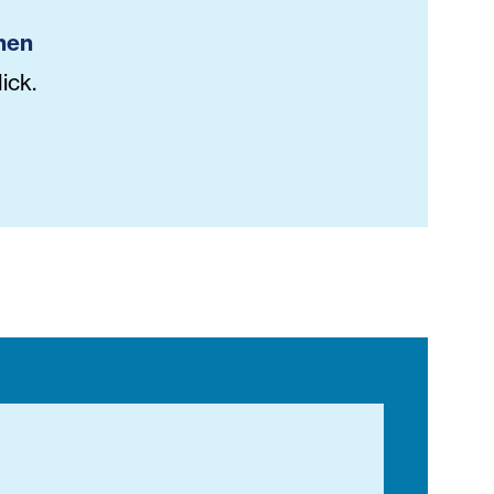
hen
ick.