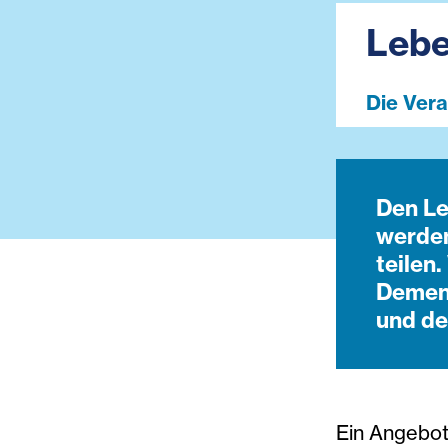
Lebe
Die Vera
Den Le
werden
teilen
Demenz
und de
Ein Angebo