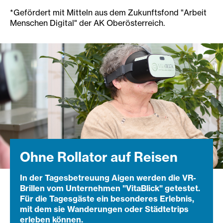
*Gefördert mit Mitteln aus dem Zukunftsfond "Arbeit
Menschen Digital" der AK Oberösterreich.
Ohne Rollator auf Reisen
In der Tagesbetreuung Aigen werden die VR-
Brillen vom Unternehmen "VitaBlick" getestet.
Für die Tagesgäste ein besonderes Erlebnis,
mit dem sie Wanderungen oder Städtetrips
erleben können.