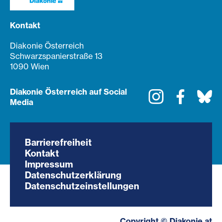
Kontakt
Diakonie Österreich
Schwarzspanierstraße 13
1090 Wien
Diakonie Österreich auf Social
Instagram
Faceboo
Bl
Media
Barrierefreiheit
Kontakt
Impressum
Datenschutzerklärung
Datenschutzeinstellungen
Copyright © Diakonie.at