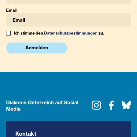
Email
Ich stimme den
Datenschutzbestimmungen
zu.
Anmelden
Diakonie Österreich auf Social
Instagram
Faceboo
Bl
Media
Kontakt