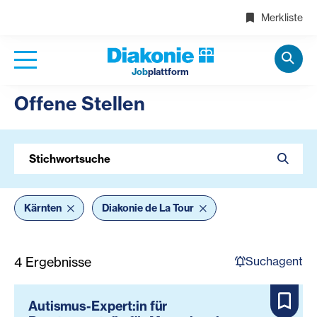
Merkliste
Job
plattform
Offene Stellen
Stichwortsuche
Kärnten
Diakonie de La Tour
Suchagent
4
Ergebnisse
Autismus-Expert:in für