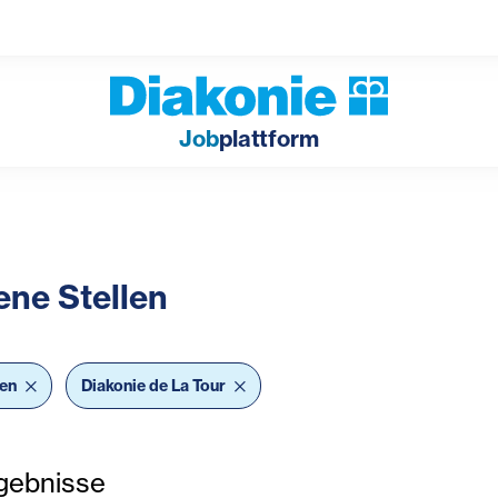
Job
plattform
ene Stellen
bar Filter
ten
Diakonie de La Tour
gebnisse