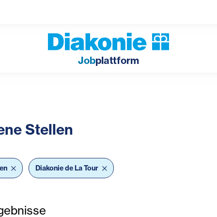
Job
plattform
ene Stellen
bar Filter
ten
Diakonie de La Tour
gebnisse