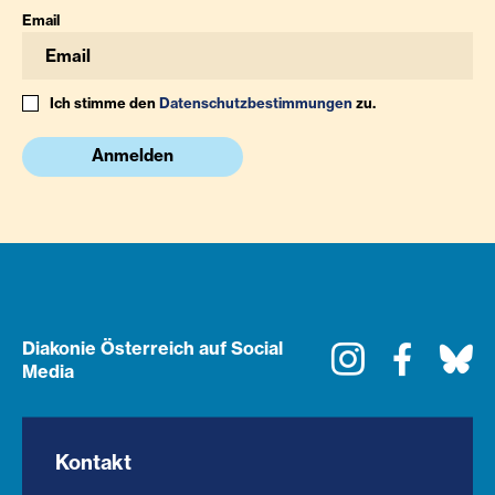
Email
Ich stimme den
Datenschutzbestimmungen
zu.
Anmelden
Diakonie Österreich auf Social
Instagram
Faceboo
Bl
Media
Kontakt