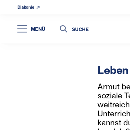
Diakonie
Suche
Suche
MENÜ
Suchen
Leben
Armut be
soziale 
weitreic
Unterric
kannst d