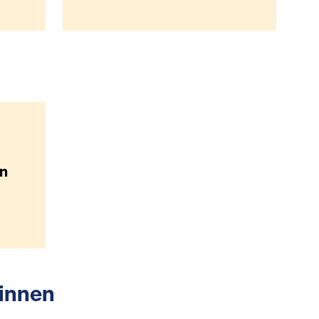
on
:innen