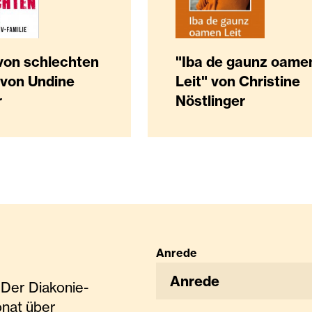
von schlechten
"Iba de gaunz oame
 von Undine
Leit" von Christine
r
Nöstlinger
Anrede
Anrede
Der Diakonie-
onat über