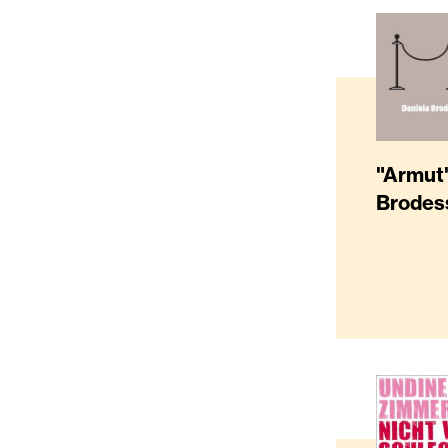
"Armut"
Brodes