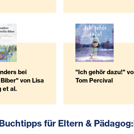
anders bei
"Ich gehör dazu!" v
 Biber" von Lisa
Tom Percival
 et al.
Buchtipps für Eltern & Pädagog