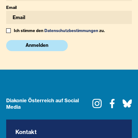
Email
Ich stimme den
Datenschutzbestimmungen
zu.
Anmelden
Diakonie Österreich auf Social
Instagram
Faceboo
Bl
Media
Kontakt