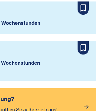
 Wochenstunden
 Wochenstunden
dung?
unft im Sozialbereich aus!