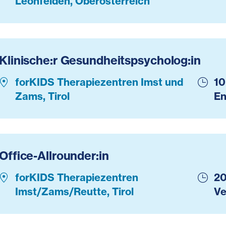
Leonfelden, Oberösterreich
Klinische:r Gesundheitspsycholog:in
forKIDS Therapiezentren Imst und
10
Zams, Tirol
En
Office-Allrounder:in
forKIDS Therapiezentren
2
Imst/Zams/Reutte, Tirol
Ve