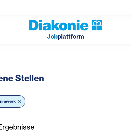
Job
plattform
ene Stellen
bar Filter
oniewerk
rgebnisse