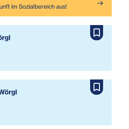
unft im Sozialbereich aus!
örgl
 Wörgl