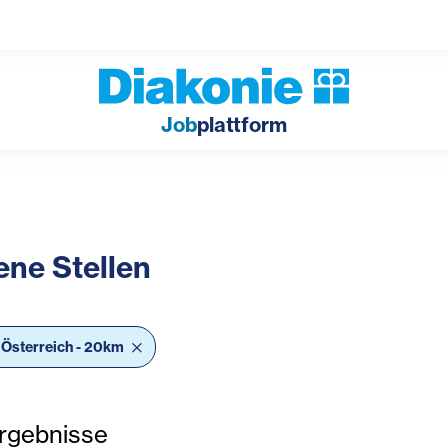
Job
plattform
ene Stellen
bar Filter
, Österreich - 20km
rgebnisse