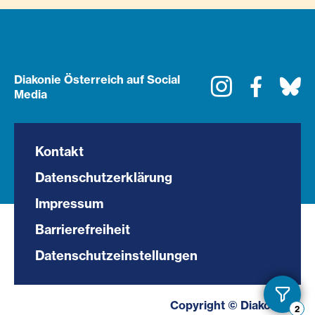
Diakonie Österreich auf Social
Instagram
Faceboo
Bl
Media
Kontakt
Datenschutzerklärung
Impressum
Barrierefreiheit
Datenschutzeinstellungen
Toggl
Copyright © Diakonie.at
2