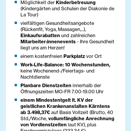
Möglichkeit der
Kinderbetreuung
(Kindergärten und Schulen der Diakonie de
La Tour)
vielfältigen Gesundheitsangebote
(Rückenfit, Yoga, Massagen,...),
Einkaufsrabatten
und zahlreichen
Mitarbeiter:innenevents
- Ihre Gesundheit
liegt uns am Herzen!
einem kostenfreien
Parkplatz
vor Ort
Work-Life-Balance: 10 Wochenstunden,
keine Wochenend-/Feiertags- und
Nachtdienste
Planbare Dienstzeiten
innerhalb der
Öffnungszeiten MO-FR 7.00-19.00 Uhr
einem Mindestentgelt lt. KV der
geistlichen Krankenanstalten Kärntens
ab 3.498,37€
auf Basis Vollzeit (Brutto, 40
Std./Woche,
vollumfängliche Anrechnung
von Vordienstzeiten
laut KV), plus
Erschwerniszulage (233,34 €)