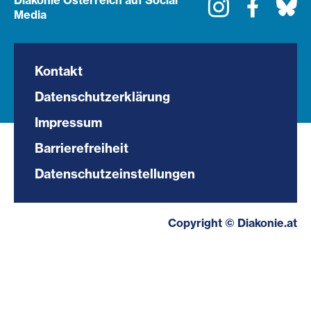
Diakonie Österreich auf Social
Instagram
Faceboo
Bl
Media
Kontakt
Datenschutzerklärung
Impressum
Barrierefreiheit
Datenschutzeinstellungen
Copyright © Diakonie.at