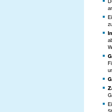
D
a
E
z
I
a
W
G
F
u
G
Z
G
E
S