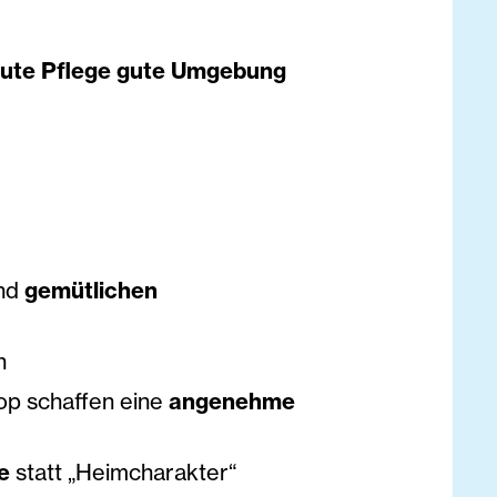
l gute Pflege gute Umgebung
und
gemütlichen
n
op schaffen eine
angenehme
te
statt „Heimcharakter“