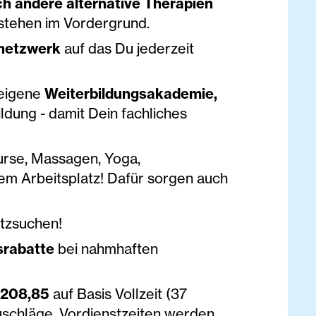
h andere alternative Therapien
tehen im Vordergrund.
nnetzwerk
auf das Du jederzeit
 eigene
Weiterbildungsakademie,
ldung - damit Dein fachliches
urse, Massagen, Yoga,
em Arbeitsplatz! Dafür sorgen auch
tzsuchen!
srabatte
bei nahmhaften
.208,85
auf Basis Vollzeit (37
uschläge. Vordienstzeiten werden