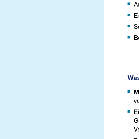
A
E
S
B
Was
M
v
E
G
V