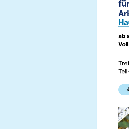
fü
Ar
Ha
ab 
Voll
Tref
Teil