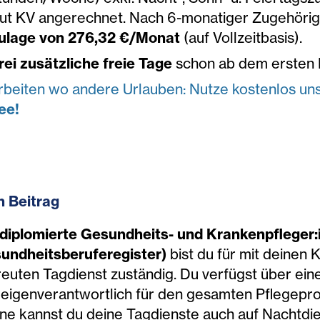
aut KV angerechnet. Nach 6-monatiger Zugehöri
ulage von 276,32
€/Monat
(auf Vollzeitbasis).
rei zusätzliche freie Tage
schon ab dem ersten D
rbeiten wo andere Urlauben: Nutze kostenlos u
ee!
n Beitrag
 diplomierte Gesundheits- und Krankenpfleger:i
undheitsberuferegister)
bist du für mit deinen 
reuten Tagdienst zuständig. Du verfügst über ei
t eigenverantwortlich für den gesamten Pflegepr
ne kannst du deine Tagdienste auch auf Nachtdie