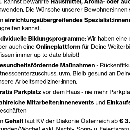
u kannst bewährte
Hausmittel, Aroma- oder auc
nwenden. Die Wünsche unserer Bewohner:innen s
in
einrichtungsübergreifendes Spezialist:inne
ugreifen kannst.
ndividuelle Bildungsprogramme
: Wir haben eine
ber auch eine
Onlineplattform
für Deine Weiterbi
issen immer up to date bleibt!
esundheitsfördernde Maßnahmen
- Rückenfitk
itnesscenterzuschuss, uvm. Bleib gesund an Dein
nsere Arbeitsmediziner:innen.
ratis Parkplatz
vor dem Haus - nie mehr Parkpla
ahlreiche Mitarbeiter:innenevents
und
Einkauf
eschäften
in
Gehalt
laut KV der Diakonie Österreich ab
€ 3
tunden/Woche) exkl. Nacht-, Sonn- u. Feiertagsz