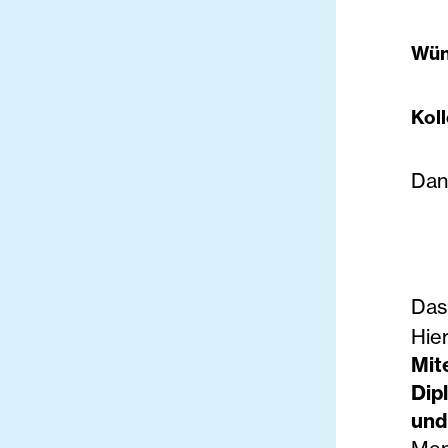
Wün
Kol
Dan
Da
Hie
Mit
Dip
und