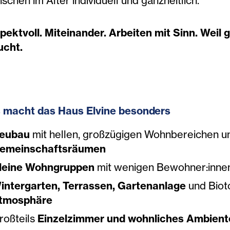
chen im Alter individuell und ganzheitlich.
pektvoll. Miteinander. Arbeiten mit Sinn. Wei
ucht.
 macht das Haus Elvine besonders
eubau
mit hellen, großzügigen Wohnbereichen 
emeinschaftsräumen
leine Wohngruppen
mit wenigen Bewohner:inne
intergarten, Terrassen, Gartenanlage
und Biot
tmosphäre
roßteils
Einzelzimmer und wohnliches Ambien