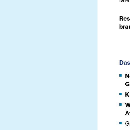
Mens
Res
bra
Das
N
G
K
W
A
G