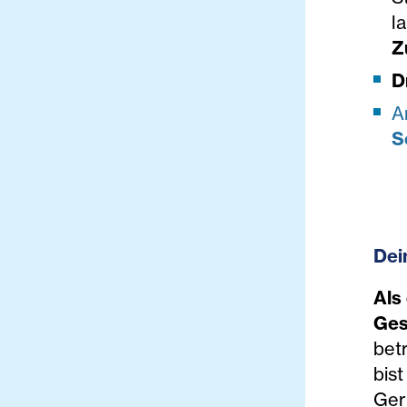
l
Z
D
A
S
Dei
Als
Ges
bet
bis
Ger