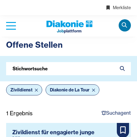
Merkliste
Job
plattform
Offene Stellen
Stichwortsuche
Zivildienst
Diakonie de La Tour
Suchagent
1
Ergebnis
Zivildienst für engagierte junge