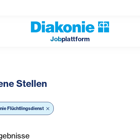
Job
plattform
ene Stellen
bar Filter
nie Flüchtlingsdienst
gebnisse