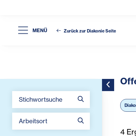
MENÜ
Zurück zur Diakonie Seite
Off
Toggle Side
Stichwortsuche
Diako
Arbeitsort
4
Er